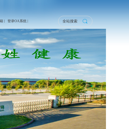
 |
登录OA系统 |