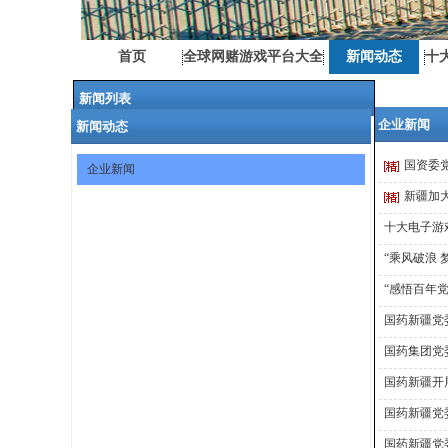
首页
全球网赌游戏平台大全
新闻动态
十
新闻列表
企业新闻
新闻动态
国药新疆2021年安全标准化二级复认证工作启动大
会暨公司级安全培训
国资委
企业新闻
国药新疆召开精益管理第十期辅导总结暨表彰大会
新疆加
国药新疆制药召开2021年第一次党委理论学习中心
十大电子游
组学习（扩大）会议
国药现代党委书记、董事长周斌一行到国药新疆开
“乘风破浪
展“十四五”发展规划宣贯工作
“感悟百年
十大电子游戏综合排名荣获乌鲁木齐经济技术开发
国药新疆党
区（头屯河区）绿色发展突出贡献企业奖
国药集团党
国药新疆开展新春慰问及募捐活动 真情关爱暖人心
国药新疆开
国药新疆召开2021年度工作会议暨2020年度表彰大
会
国药新疆党
国药新疆多措并举推进廉洁文化建设
国药新疆党