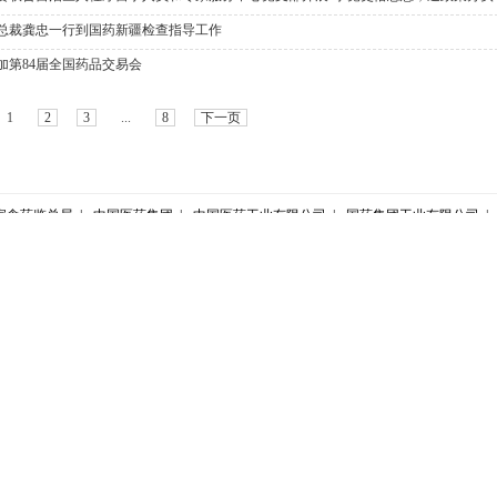
总裁龚忠一行到国药新疆检查指导工作
加第84届全国药品交易会
1
2
3
...
8
下一页
家食药监总局 |
中国医药集团 |
中国医药工业有限公司 |
国药集团工业有限公司 |