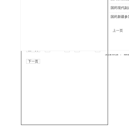
国药新疆开展“学习贯彻焦裕禄精神 奋斗十四五 奋
国药现代副
进新征程”专题党课
国药新疆参
国药新疆积极学习贯彻十九届五中全会精神
国药现代副总裁李显林一行到国药新疆调研
上一页
国药新疆各党支部 开展“书香伴国庆”读书交流活动
上一页
1
2
3
4
...
8
友情链接 |
国
下一页