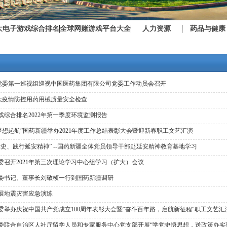
大电子游戏综合排名
全球网赌游戏平台大全
人力资源
药品与健康
党委第一巡视组巡视中国医药集团有限公司党委工作动员会召开
大疫情防控用药用械质量安全检查
戏综合排名2022年第一季度环境监测报告
 梦想起航”国药新疆举办2021年度工作总结表彰大会暨迎新春职工文艺汇演
党史、践行延安精神” --国药新疆全体党员领导干部赴延安精神教育基地学习
委召开2021年第三次理论学习中心组学习（扩大）会议
委书记、董事长刘敬桢一行到国药新疆调研
展地震灾害应急演练
委举办庆祝中国共产党成立100周年表彰大会暨“奋斗百年路，启航新征程“职工文艺汇
委联合自治区人社厅留学人员和专家服务中心党支部开展“学党史悟思想，送政策办实事